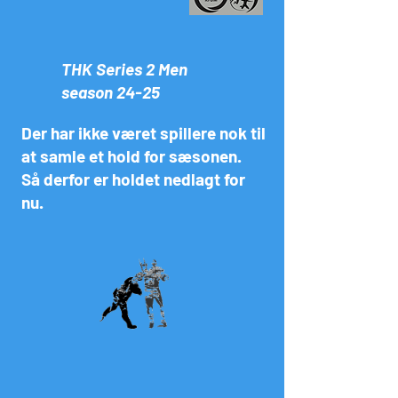
THK Series 2 Men
season 24-25
Der har ikke været spillere nok til
at samle et hold for sæsonen.
Så derfor er holdet nedlagt for
nu.