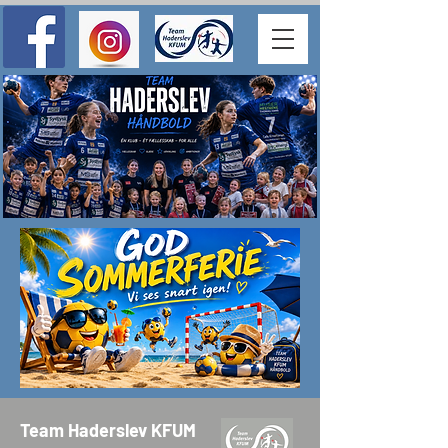
Team Haderslev KFUM