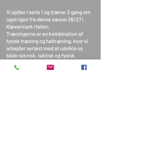
Vi spiller i serie 1 og træner 2 gang om
ugen igen fra denne sæson 26/27 i
Kløvermark Hallen.
Træningerne er en kombination af
fysisk træning og haltræning, hvor vi
arbejder seriøst med at udvikle os
både teknisk, taktisk og fysisk.
Vi vil skabe et fællesskab, hvor alle
synes, det er sjovt at spille håndbold og
samtidig har lyst til at udvikle sig. Det
gælder både på banen – gennem gode
træninger og kampe – og udenfor
banen, hvor vi lægger vægt på sociale
aktiviteter og et stærkt sammenhold.
Et vigtigt fokus for os, er at gøre
overgangen fra ungdom til senior
håndbold lettere. Derfor giver vi unge
spillere mulighed for at træne med